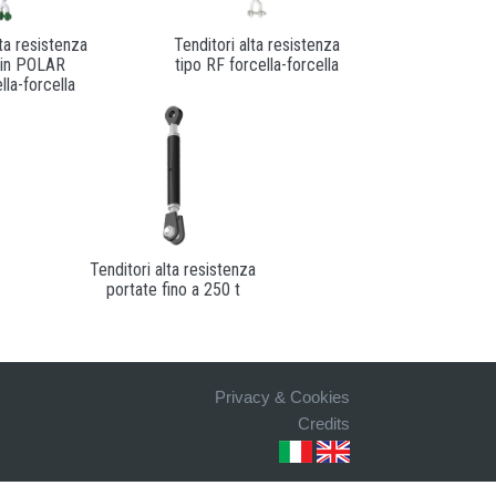
lta resistenza
Tenditori alta resistenza
Pin POLAR
tipo RF forcella-forcella
lla-forcella
Tenditori alta resistenza
portate fino a 250 t
Privacy & Cookies
Credits